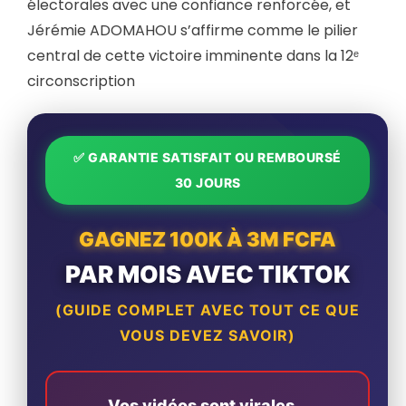
électorales avec une confiance renforcée, et
Jérémie ADOMAHOU s’affirme comme le pilier
central de cette victoire imminente dans la 12ᵉ
circonscription
✅ GARANTIE SATISFAIT OU REMBOURSÉ
30 JOURS
GAGNEZ 100K À 3M FCFA
PAR MOIS AVEC TIKTOK
(GUIDE COMPLET AVEC TOUT CE QUE
VOUS DEVEZ SAVOIR)
Vos vidéos sont virales...