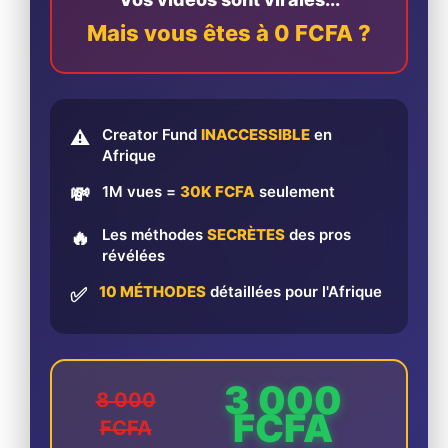
Mais vous êtes à 0 FCFA ?
Creator Fund
INACCESSIBLE
en
⚠️
Afrique
1M vues =
30K FCFA
seulement
💸
Les méthodes
SECRÈTES
des pros
🔥
révélées
10 MÉTHODES
détaillées pour l'Afrique
✅
3 000
8 000
FCFA
FCFA