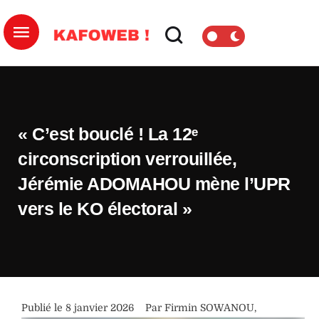
« C’est bouclé ! La 12ᵉ
circonscription verrouillée,
Jérémie ADOMAHOU mène l’UPR
vers le KO électoral »
Publié le 
8 janvier 2026
Par 
Firmin SOWANOU
,