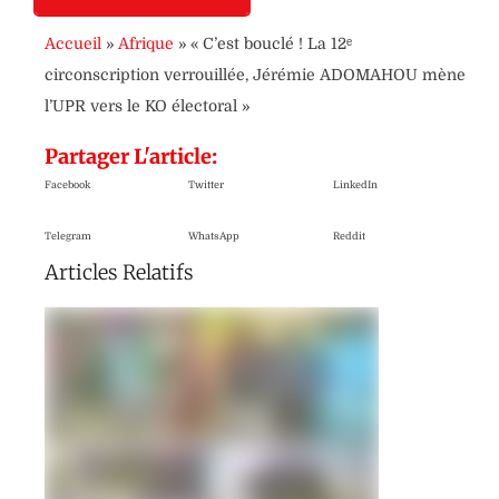
Accueil
»
Afrique
»
« C’est bouclé ! La 12ᵉ
circonscription verrouillée, Jérémie ADOMAHOU mène
l’UPR vers le KO électoral »
Partager L'article:
Facebook
Twitter
LinkedIn
Telegram
WhatsApp
Reddit
Articles Relatifs