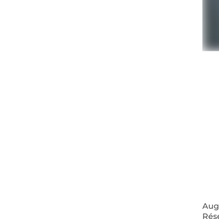
Augm
Rés