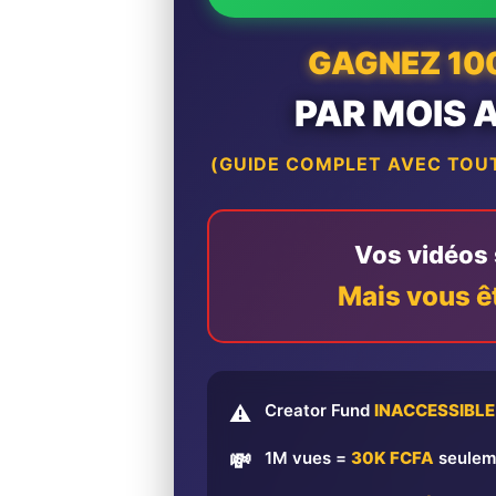
GAGNEZ 10
PAR MOIS 
(GUIDE COMPLET AVEC TOUT
Vos vidéos s
Mais vous ê
Creator Fund
INACCESSIBLE
⚠️
1M vues =
30K FCFA
seulem
💸