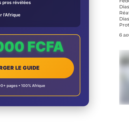
Fédé
 pros révélées
Dias
Réa
r l'Afrique
Dias
Pro
6 ao
000 FCFA
RGER LE GUIDE
00+ pages • 100% Afrique