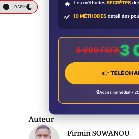
Les méthodes
SECRÈTES
des
🔥
DARK
10 MÉTHODES
détaillées pou
✅
3 
8 000 FCFA
👉 TÉLÉCHA
🔒
Accès immédiat • 2
Auteur
Firmin SOWANOU