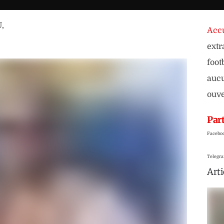
U
,
Accu
extr
foot
aucu
ouve
Part
Facebo
Telegr
Arti