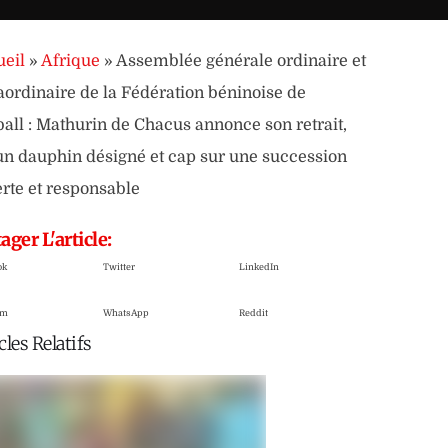
eil
»
Afrique
»
Assemblée générale ordinaire et
aordinaire de la Fédération béninoise de
ball : Mathurin de Chacus annonce son retrait,
n dauphin désigné et cap sur une succession
rte et responsable
ager L'article:
ok
Twitter
LinkedIn
am
WhatsApp
Reddit
cles Relatifs