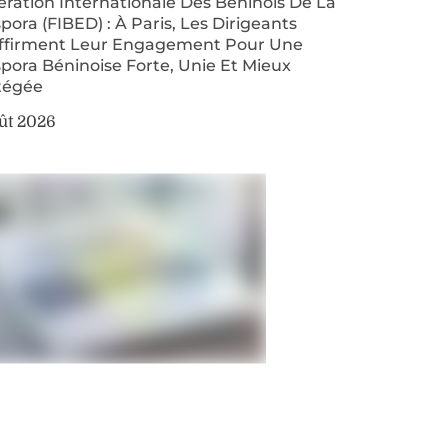
ration Internationale Des Béninois De La
pora (FIBED) : À Paris, Les Dirigeants
ffirment Leur Engagement Pour Une
pora Béninoise Forte, Unie Et Mieux
tégée
ût 2026