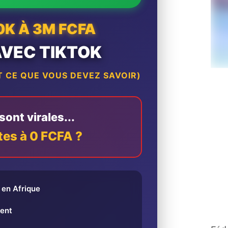
0K À 3M FCFA
AVEC TIKTOK
 CE QUE VOUS DEVEZ SAVOIR)
ont virales...
tes à 0 FCFA ?
en Afrique
ent