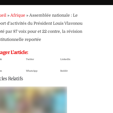
eil
»
Afrique
»
Assemblée nationale : Le
ort d’activités du Président Louis Vlavonou
té par 87 voix pour et 22 contre, la révision
titutionnelle reportée
ager L'article:
ok
Twitter
LinkedIn
am
WhatsApp
Reddit
cles Relatifs