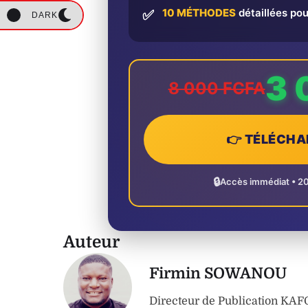
10 MÉTHODES
détaillées pou
✅
DARK
3 
8 000 FCFA
👉 TÉLÉCHA
🔒
Accès immédiat • 2
Auteur
Firmin SOWANOU
Directeur de Publication K