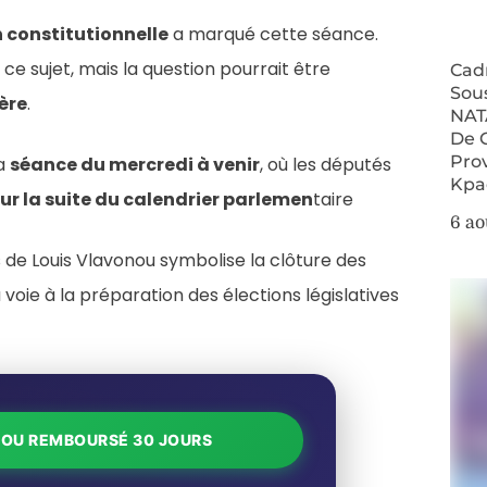
n constitutionnelle
a marqué cette séance.
 ce sujet, mais la question pourrait être
Cad
Sou
ère
.
NAT
De 
Pro
la
séance du mercredi à venir
, où les députés
Kpa
ur la suite du calendrier parlemen
taire
6 ao
 de Louis Vlavonou symbolise la clôture des
 voie à la préparation des élections législatives
T OU REMBOURSÉ 30 JOURS