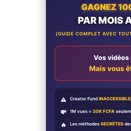
GAGNEZ 10
PAR MOIS 
(GUIDE COMPLET AVEC TOUT
Vos vidéos s
Mais vous ê
Creator Fund
INACCESSIBLE
⚠️
1M vues =
30K FCFA
seulem
💸
Les méthodes
SECRÈTES
des
🔥