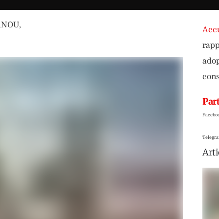
ANOU
,
Accu
rapp
adop
cons
Part
Facebo
Telegr
Arti