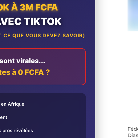
0K À 3M FCFA
AVEC TIKTOK
 CE QUE VOUS DEVEZ SAVOIR)
ont virales...
tes à 0 FCFA ?
en Afrique
ent
Fédé
 pros révélées
Dias