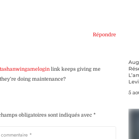
Répondre
Augm
Rés
tashanwingamelogin
link keeps giving me
L’a
 they’re doing maintenance?
Lev
5 ao
champs obligatoires sont indiqués avec
*