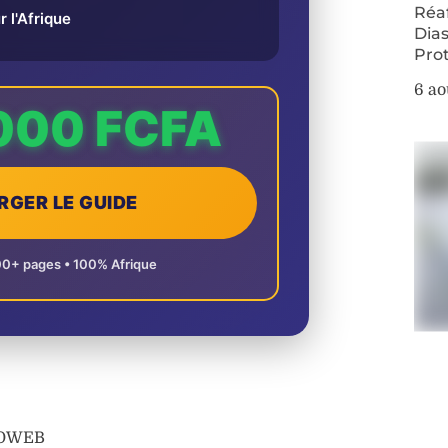
Réa
r l'Afrique
Dias
Pro
6 ao
000 FCFA
RGER LE GUIDE
00+ pages • 100% Afrique
AFOWEB