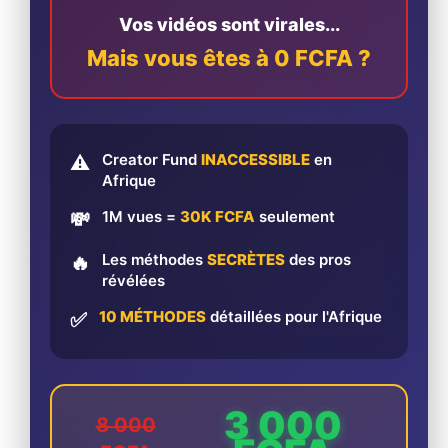
Vos vidéos sont virales...
Mais vous êtes à 0 FCFA ?
Creator Fund
INACCESSIBLE
en
⚠️
Afrique
1M vues =
30K FCFA
seulement
💸
Les méthodes
SECRÈTES
des pros
🔥
révélées
10 MÉTHODES
détaillées pour l'Afrique
✅
3 000
8 000