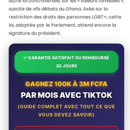
autre loi controversée, sur les « valeurs familiales »,
suscite de vifs débats au Ghana. Axée sur la
restriction des droits des personnes LGBT+, cette
loi, adoptée par le Parlement, attend encore la
signature du président.
✅ GARANTIE SATISFAIT OU REMBOURSÉ
30 JOURS
GAGNEZ 100K À 3M FCFA
PAR MOIS AVEC TIKTOK
(GUIDE COMPLET AVEC TOUT CE QUE
VOUS DEVEZ SAVOIR)