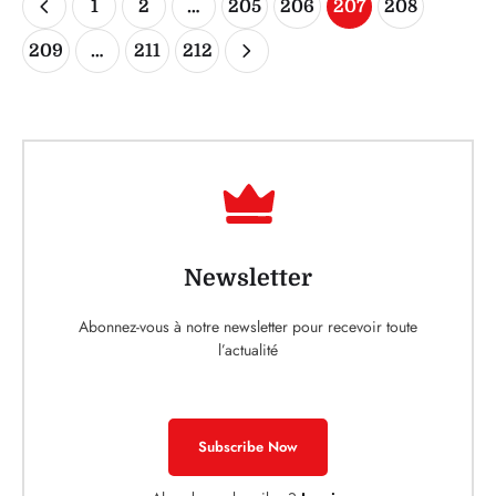
1
2
…
205
206
207
208
209
…
211
212
Newsletter
Abonnez-vous à notre newsletter pour recevoir toute
l’actualité
Subscribe Now