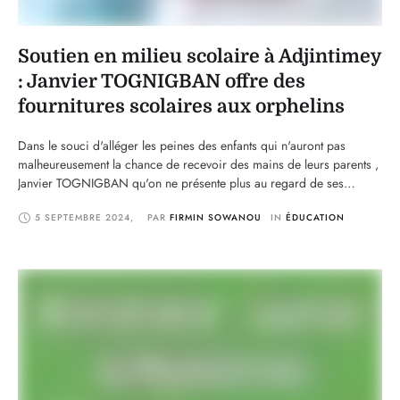
Soutien en milieu scolaire à Adjintimey
: Janvier TOGNIGBAN offre des
fournitures scolaires aux orphelins
Dans le souci d'alléger les peines des enfants qui n'auront pas
malheureusement la chance de recevoir des mains de leurs parents ,
Janvier TOGNIGBAN qu'on ne présente plus au regard de ses
assistances répétées a choisi la journée de ce jeudi 05 Septembre
5 SEPTEMBRE 2024
,
PAR 
FIRMIN SOWANOU
IN 
ÉDUCATION
pour venir en soutien à ces enfants au CEG ADJINTIMEY. Cette
activité …