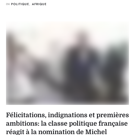
crise politique, alimentée par des …
IN 
POLITIQUE
,
AFRIQUE
Félicitations, indignations et premières
ambitions: la classe politique française
réagit à la nomination de Michel