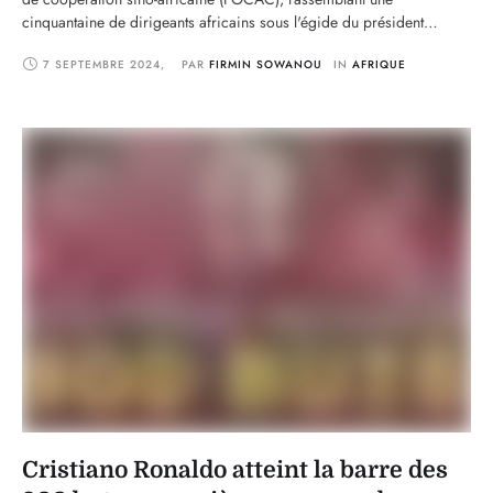
cinquantaine de dirigeants africains sous l'égide du président
chinois Xi Jinping. Ce rendez-vous illustre une fois de plus
7 SEPTEMBRE 2024
,
PAR 
FIRMIN SOWANOU
IN 
AFRIQUE
l’importance stratégique des relations sino-africaines, marquées par
des promesses d’investissements massifs, mais aussi par des
critiques sur les …
Cristiano Ronaldo atteint la barre des