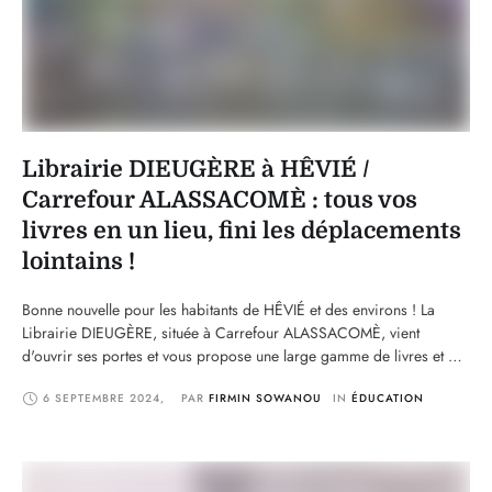
Librairie DIEUGÈRE à HÊVIÉ /
Carrefour ALASSACOMÈ : tous vos
livres en un lieu, fini les déplacements
lointains !
Bonne nouvelle pour les habitants de HÊVIÉ et des environs ! La
Librairie DIEUGÈRE, située à Carrefour ALASSACOMÈ, vient
d'ouvrir ses portes et vous propose une large gamme de livres et de
fournitures scolaires. Fini les longs trajets pour vous procurer les
6 SEPTEMBRE 2024
,
PAR 
FIRMIN SOWANOU
IN 
ÉDUCATION
manuels scolaires, les ouvrages académiques, ou encore vos articles
de bureau essentiels. Désormais, …