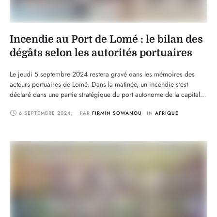
Incendie au Port de Lomé : le bilan des
dégâts selon les autorités portuaires
Le jeudi 5 septembre 2024 restera gravé dans les mémoires des
acteurs portuaires de Lomé. Dans la matinée, un incendie s'est
déclaré dans une partie stratégique du port autonome de la capitale
togolaise, suscitant inquiétudes et mobilisations d’urgence. Selon le
6 SEPTEMBRE 2024
,
PAR 
FIRMIN SOWANOU
IN 
AFRIQUE
directeur général du port, le Contre-Amiral Fogan Kodjo Adegnon,
l'incendie a pris naissance aux alentours …