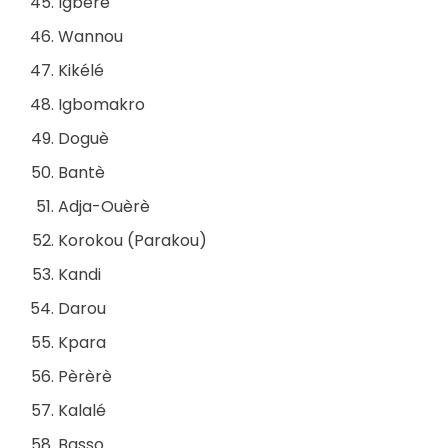
Igbèrè
Wannou
Kikélé
Igbomakro
Doguè
Bantè
Adja-Ouèrè
Korokou (Parakou)
Kandi
Darou
Kpara
Pèrèrè
Kalalé
Basso