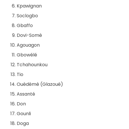
Kpawignan
Soclogbo
Gbaffo
Dovi-Somè
Agouagon
Gbowélé
Tchahounkou
Tio
Ouèdèmè (Glazoué)
Assanté
Don
Gounli
Doga