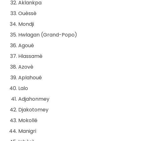
Aklankpa
Ouèssè
Mondji
Hwlagan (Grand-Popo)
Agoué
Hlassamè
Azovè
Aplahoué
Lalo
Adjahonmey
Djakotomey
Mokollé
Manigri