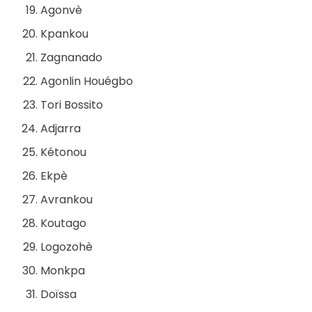
Agonvè
Kpankou
Zagnanado
Agonlin Houégbo
Tori Bossito
Adjarra
Kétonou
Ekpè
Avrankou
Koutago
Logozohè
Monkpa
Doïssa