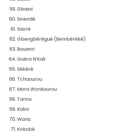
Gbassi
Sinendé
Saoré
Gbengbérégué (Bembèrèkè)
Bouanri
Guéra N’Kali
Sèkèrè
Tchaourou
Mora Wonkourou
Tanno
Kabo
Waria
Kokobé