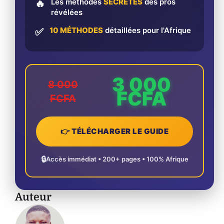
Les méthodes
SECRÈTES
des pros
🔥
révélées
10 MÉTHODES
détaillées pour l'Afrique
✅
3 000
8 000
FCFA
FCFA
👉 TÉLÉCHARGER LE GUIDE
🔒
Accès immédiat • 200+ pages • 100% Afrique
Auteur