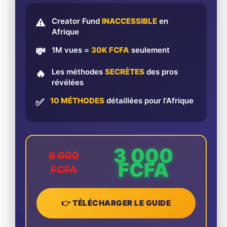
Creator Fund
INACCESSIBLE
en
⚠️
Afrique
1M vues =
30K FCFA
seulement
💸
Les méthodes
SECRÈTES
des pros
🔥
révélées
10 MÉTHODES
détaillées pour l'Afrique
✅
3 000
8 000
FCFA
FCFA
👉 TÉLÉCHARGER LE GUIDE