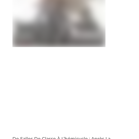
De Salles De Classe À L’hémicycle : Après La