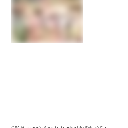
CEG Hlassamè : Sous Le Leadership Éclairé Du