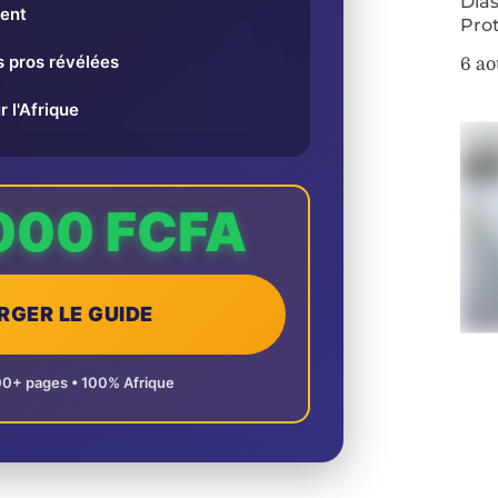
Dias
ent
Pro
 pros révélées
6 ao
r l'Afrique
000 FCFA
RGER LE GUIDE
00+ pages • 100% Afrique