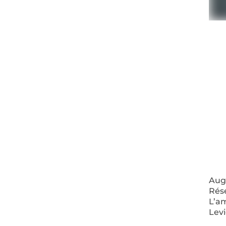
Augm
Rés
L’a
Lev