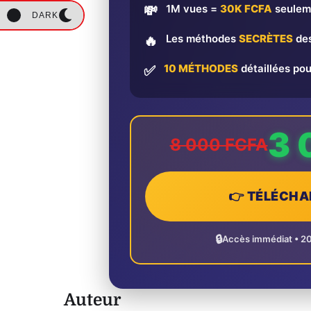
1M vues =
30K FCFA
seulem
💸
DARK
Les méthodes
SECRÈTES
des
🔥
10 MÉTHODES
détaillées pou
✅
3 
8 000 FCFA
👉 TÉLÉCHA
🔒
Accès immédiat • 2
Auteur