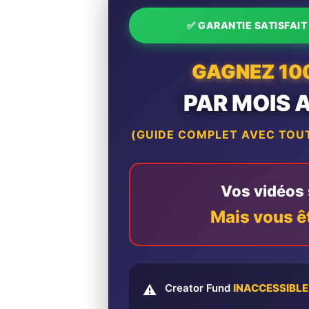
✅ GARANTIE SATISFAI
GAGNEZ 10
PAR MOIS 
(GUIDE COMPLET AVEC TOUT
Vos vidéos s
Mais vous ê
Creator Fund
INACCESSIBLE
⚠️