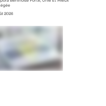
pora Béninoise Forte, Unie Et Mieux
tégée
ût 2026