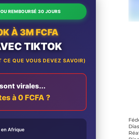
T OU REMBOURSÉ 30 JOURS
0K À 3M FCFA
AVEC TIKTOK
 CE QUE VOUS DEVEZ SAVOIR)
ont virales...
tes à 0 FCFA ?
Fédé
Dias
en Afrique
Réa