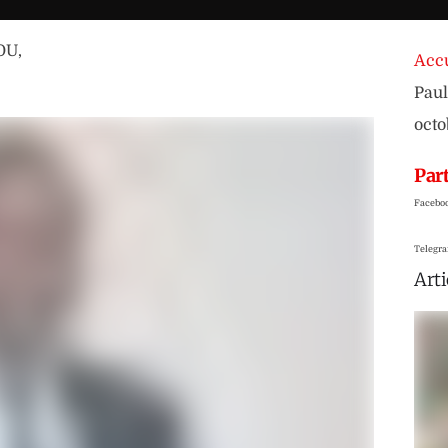
OU
,
Accu
Paul
octo
Part
Facebo
Telegr
Arti