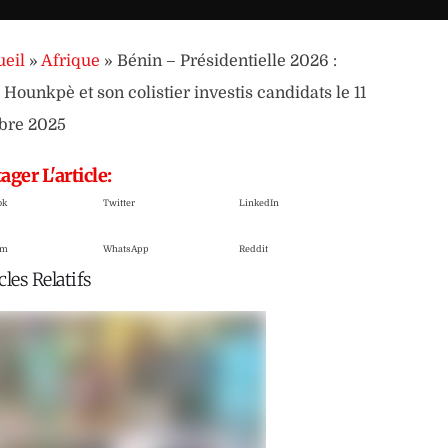
eil
»
Afrique
»
Bénin – Présidentielle 2026 :
 Hounkpè et son colistier investis candidats le 11
bre 2025
ager L'article:
ok
Twitter
LinkedIn
am
WhatsApp
Reddit
cles Relatifs