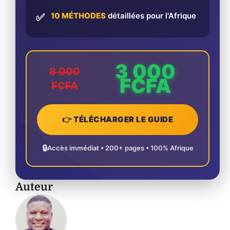
10 MÉTHODES
détaillées pour l'Afrique
✅
3 000
8 000
FCFA
FCFA
👉 TÉLÉCHARGER LE GUIDE
🔒
Accès immédiat • 200+ pages • 100% Afrique
Auteur