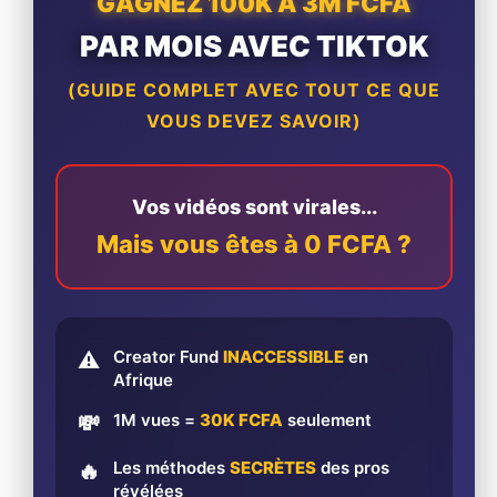
GAGNEZ 100K À 3M FCFA
PAR MOIS AVEC TIKTOK
(GUIDE COMPLET AVEC TOUT CE QUE
VOUS DEVEZ SAVOIR)
Vos vidéos sont virales...
Mais vous êtes à 0 FCFA ?
Creator Fund
INACCESSIBLE
en
⚠️
Afrique
1M vues =
30K FCFA
seulement
💸
Les méthodes
SECRÈTES
des pros
🔥
révélées