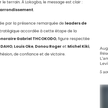
 le terrain. À Lokogba, le message est clair :
e l’arrondissement
.
rquée par la présence remarquée de
leaders de
stratégique accordée à cette étape de la
onoraire Gabriel THCOKODO
, figure respectée
i DAHO
,
Louis Oke
,
Donou Roger
et
Michel Kiki
,
Augm
Rés
ésion, de confiance et de victoire.
L’a
Lev
5 ao