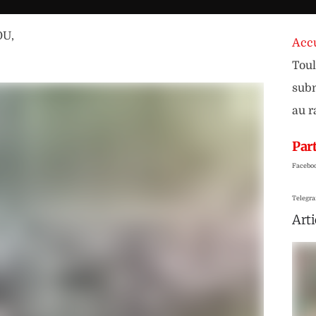
OU
,
Accu
Toul
subm
au r
Part
Facebo
Telegr
Arti