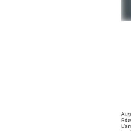
Augm
Rés
L’a