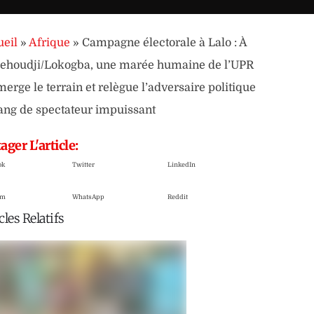
eil
»
Afrique
»
Campagne électorale à Lalo : À
ehoudji/Lokogba, une marée humaine de l’UPR
erge le terrain et relègue l’adversaire politique
ang de spectateur impuissant
ager L'article:
ok
Twitter
LinkedIn
am
WhatsApp
Reddit
cles Relatifs