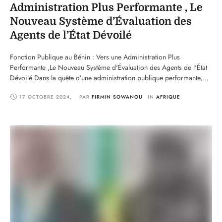
Administration Plus Performante , Le
Nouveau Système d’Évaluation des
Agents de l’État Dévoilé
Fonction Publique au Bénin : Vers une Administration Plus
Performante ,Le Nouveau Système d'Évaluation des Agents de l'État
Dévoilé Dans la quête d’une administration publique performante,
offrant des services de qualité aux usagers, le gouvernement
17 OCTOBRE 2024
,
PAR 
FIRMIN SOWANOU
IN 
AFRIQUE
béninois a initié une réforme ambitieuse. Une étude a été
commanditée pour concevoir un système d’évaluation, assorti
d’indicateurs de performance, …