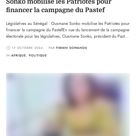
Sonko mobilise les Patriotes pour
financer la campagne du Pastef
Législatives au Sénégal : Ousmane Sonko mobilise les Patriotes pour
financer la campagne du PastefEn vue du lancement de la campagne
électorale pour les législatives, Ousmane Sonko, président du Pastef
et actuel Premier ministre, s’est adressé ce mercredi aux militants et
17 OCTOBRE 2024
,
PAR 
FIRMIN SOWANOU
sympathisants de son parti. Dans un message diffusé à cette
occasion, il a lancé …
IN 
AFRIQUE
,
POLITIQUE