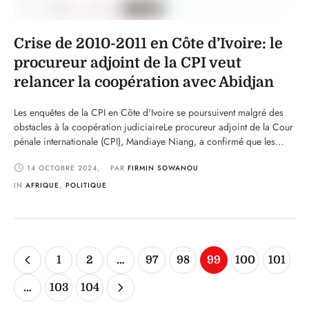
Crise de 2010-2011 en Côte d’Ivoire: le
procureur adjoint de la CPI veut
relancer la coopération avec Abidjan
Les enquêtes de la CPI en Côte d'Ivoire se poursuivent malgré des
obstacles à la coopération judiciaireLe procureur adjoint de la Cour
pénale internationale (CPI), Mandiaye Niang, a confirmé que les
enquêtes sur les crimes post-électoraux en Côte d'Ivoire, survenus
14 OCTOBRE 2024
,
PAR 
FIRMIN SOWANOU
entre décembre 2010 et mai 2011, restent actives. Ces investigations,
malgré une coopération fragile, visent …
IN 
AFRIQUE
,
POLITIQUE
1
2
…
97
98
99
100
101
…
103
104