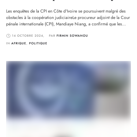
Les enquêtes de la CPI en Côte d'Ivoire se poursuivent malgré des
obstacles à la coopération judiciaireLe procureur adjoint de la Cour
pénale internationale (CPI), Mandiaye Niang, a confirmé que les
enquêtes sur les crimes post-électoraux en Côte d'Ivoire, survenus
14 OCTOBRE 2024
,
PAR 
FIRMIN SOWANOU
entre décembre 2010 et mai 2011, restent actives. Ces investigations,
malgré une coopération fragile, visent …
IN 
AFRIQUE
,
POLITIQUE