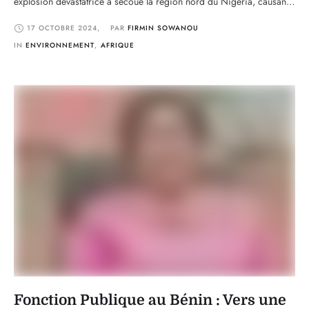
explosion dévastatrice a secoué la région nord du Nigéria, causant
la mort d'au moins 140 personnes. La tragédie s’est produite à
17 OCTOBRE 2024
,
PAR 
FIRMIN SOWANOU
Majia, où un camion-citerne a dévié de sa route pour éviter une
collision avec …
IN 
ENVIRONNEMENT
,
AFRIQUE
Fonction Publique au Bénin : Vers une