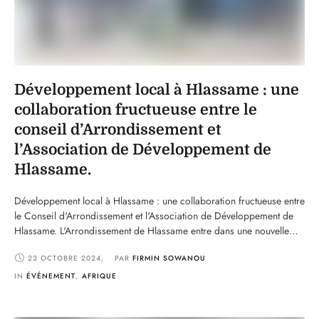
Développement local à Hlassame : une
collaboration fructueuse entre le
conseil d’Arrondissement et
l’Association de Développement de
Hlassame.
Développement local à Hlassame : une collaboration fructueuse entre
le Conseil d'Arrondissement et l'Association de Développement de
Hlassame. L'Arrondissement de Hlassame entre dans une nouvelle
ère de développement grâce à une synergie innovante entre le
22 OCTOBRE 2024
,
PAR 
FIRMIN SOWANOU
conseil d'arrondissement et l'Association de Développement de
Hlassame (ADH). Cette coopération vise à impulser une dynamique
IN 
ÉVÉNEMENT
,
AFRIQUE
nouvelle pour booster le …