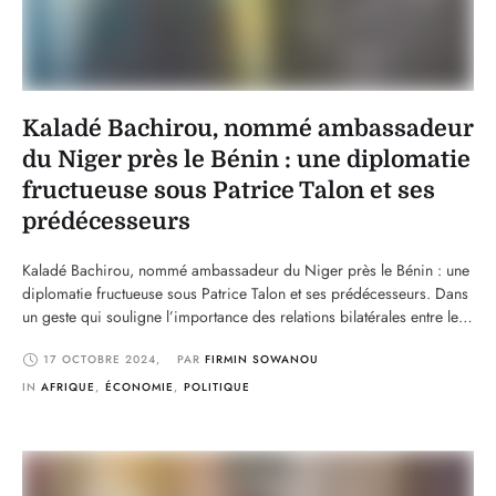
Kaladé Bachirou, nommé ambassadeur
du Niger près le Bénin : une diplomatie
fructueuse sous Patrice Talon et ses
prédécesseurs
Kaladé Bachirou, nommé ambassadeur du Niger près le Bénin : une
diplomatie fructueuse sous Patrice Talon et ses prédécesseurs. Dans
un geste qui souligne l’importance des relations bilatérales entre le
Bénin et le Niger, Kaladé Bachirou a été récemment nommé
17 OCTOBRE 2024
,
PAR 
FIRMIN SOWANOU
ambassadeur du Niger près le Bénin. Cette nomination s'inscrit dans
la continuité d'une diplomatie réussie, …
IN 
AFRIQUE
,
ÉCONOMIE
,
POLITIQUE