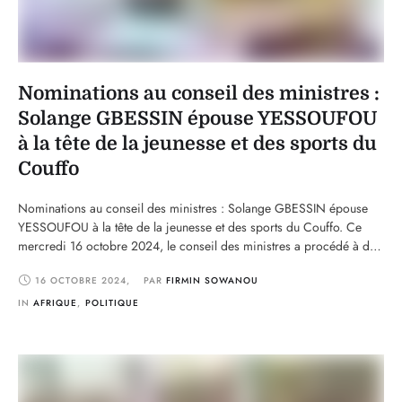
Nominations au conseil des ministres :
Solange GBESSIN épouse YESSOUFOU
à la tête de la jeunesse et des sports du
Couffo
Nominations au conseil des ministres : Solange GBESSIN épouse
YESSOUFOU à la tête de la jeunesse et des sports du Couffo. Ce
mercredi 16 octobre 2024, le conseil des ministres a procédé à de
nouvelles nominations au sein de l’administration publique
16 OCTOBRE 2024
,
PAR 
FIRMIN SOWANOU
béninoise. Parmi les personnalités promues, la dame de fer,
l’Amazone Solange GBESSIN épouse YESSOUFOU, …
IN 
AFRIQUE
,
POLITIQUE