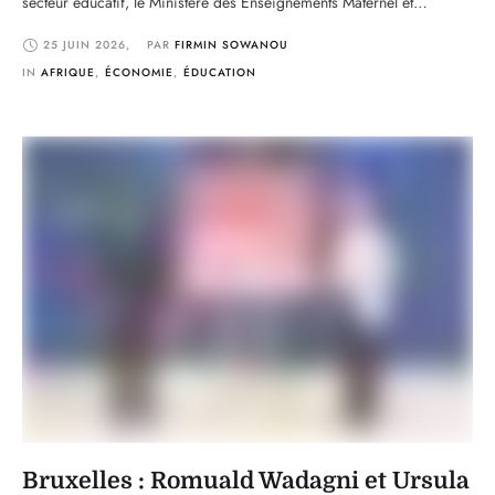
secteur éducatif, le Ministère des Enseignements Maternel et
Primaire (MEMP) a instruit la restitution aux écoles des contributions
25 JUIN 2026
,
PAR 
FIRMIN SOWANOU
prélevées dans le cadre du soutien à la plateforme numérique
EducMaster. À travers une note officielle signée le …
IN 
AFRIQUE
,
ÉCONOMIE
,
ÉDUCATION
Bruxelles : Romuald Wadagni et Ursula