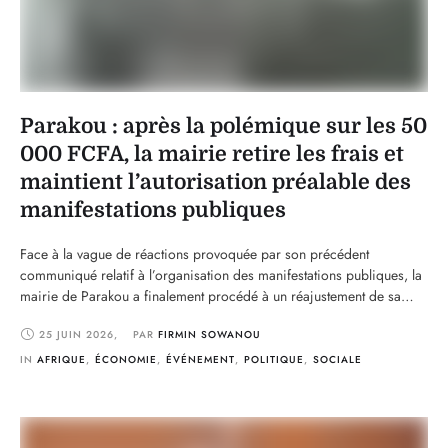
Parakou : après la polémique sur les 50
000 FCFA, la mairie retire les frais et
maintient l’autorisation préalable des
manifestations publiques
Face à la vague de réactions provoquée par son précédent
communiqué relatif à l’organisation des manifestations publiques, la
mairie de Parakou a finalement procédé à un réajustement de sa
décision. Dans une nouvelle note radiodiffusée en date du 24 juin
25 JUIN 2026
,
PAR 
FIRMIN SOWANOU
2026, l’autorité municipale ne fait plus mention du paiement de 50
000 FCFA qui avait …
IN 
AFRIQUE
,
ÉCONOMIE
,
ÉVÉNEMENT
,
POLITIQUE
,
SOCIALE