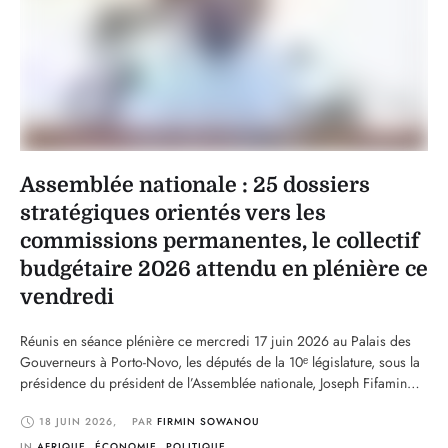
Assemblée nationale : 25 dossiers
stratégiques orientés vers les
commissions permanentes, le collectif
budgétaire 2026 attendu en plénière ce
vendredi
Réunis en séance plénière ce mercredi 17 juin 2026 au Palais des
Gouverneurs à Porto-Novo, les députés de la 10ᵉ législature, sous la
présidence du président de l’Assemblée nationale, Joseph Fifamin
Djogbénou, ont procédé à l’affectation de 25 dossiers aux
18 JUIN 2026
,
PAR 
FIRMIN SOWANOU
différentes commissions permanentes du Parlement. Cette séance,
marquée par la présence du garde des Sceaux …
IN 
AFRIQUE
,
ÉCONOMIE
,
POLITIQUE