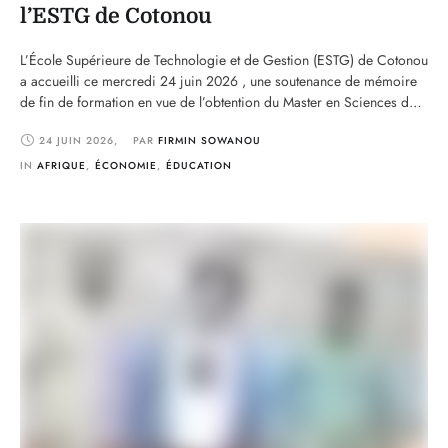
l’ESTG de Cotonou
L’École Supérieure de Technologie et de Gestion (ESTG) de Cotonou
a accueilli ce mercredi 24 juin 2026 , une soutenance de mémoire
de fin de formation en vue de l’obtention du Master en Sciences de
Gestion, option Finance, Comptabilité et Audit. Réalisé sous la
24 JUIN 2026
,
PAR 
FIRMIN SOWANOU
supervision de Lopez KOUYE, enseignant à l’ESTG, ce travail
s’inscrit dans …
IN 
AFRIQUE
,
ÉCONOMIE
,
ÉDUCATION