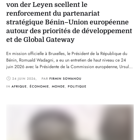
von der Leyen scellent le
renforcement du partenariat
stratégique Bénin–Union européenne
autour des priorités de développement
et de Global Gateway
En mission officielle à Bruxelles, le Président de la République du
Bénin, Romuald Wadagni, a eu un entretien de haut niveau ce 24
juin 2026 avec la Présidente de la Commission européenne, Ursula
von der Leyen. Cette rencontre s’inscrit dans le cadre du
24 JUIN 2026
,
PAR 
FIRMIN SOWANOU
renforcement continu des relations entre le Bénin et l’Union
européenne. Au cours …
IN 
AFRIQUE
,
ÉCONOMIE
,
MONDE
,
POLITIQUE