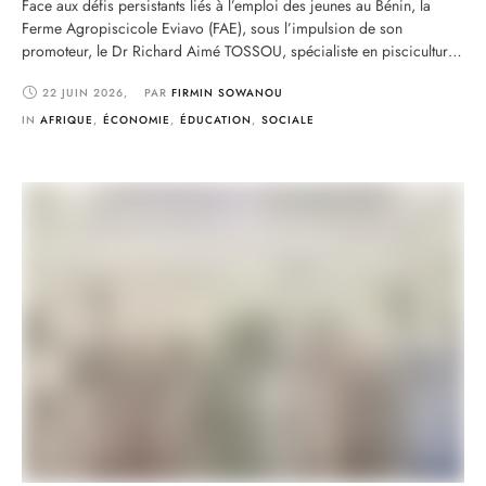
Face aux défis persistants liés à l’emploi des jeunes au Bénin, la
Ferme Agropiscicole Eviavo (FAE), sous l’impulsion de son
promoteur, le Dr Richard Aimé TOSSOU, spécialiste en pisciculture
et acteur engagé du développement communautaire, annonce
22 JUIN 2026
,
PAR 
FIRMIN SOWANOU
l’organisation d’une grande formation pratique en entrepreneuriat
agropastoral à l’intention des jeunes. Prévue du lundi 06 au samedi
IN 
AFRIQUE
,
ÉCONOMIE
,
ÉDUCATION
,
SOCIALE
11 …