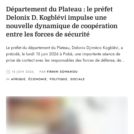
Département du Plateau : le préfet
Delonix D. Kogblévi impulse une
nouvelle dynamique de coopération
entre les forces de sécurité
Le préfet du département du Plateau, Delonix Djimèco Kogblévi, a
présidé, le lundi 15 juin 2026 à Pobè, une importante séance de
prise de contact avec les responsables des forces de défense, de
sécurité et des corps paramilitaires opérant dans le département. La
18 JUIN 2026
,
PAR 
FIRMIN SOWANOU
rencontre s’est tenue dans la salle de conférence de la préfecture et
…
IN 
AFRIQUE
,
ÉCONOMIE
,
POLITIQUE
,
SOCIALE