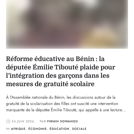
Réforme éducative au Bénin : la
députée Émilie Tibouté plaide pour
l’intégration des garçons dans les
mesures de gratuité scolaire
À l’Assemblée nationale du Bénin, les discussions autour de la
gratuité de la scolarisation des filles ont suscité une intervention
marquante de la députée Émilie Tibouté, qui appelle à une lecture
plus globale et équilibrée des politiques éducatives. Tout en saluant
24 JUIN 2026
,
PAR 
FIRMIN SOWANOU
cette mesure sociale visant à renforcer l’accès des filles à
l’éducation, l’élue estime qu’il …
IN 
AFRIQUE
,
ÉCONOMIE
,
ÉDUCATION
,
SOCIALE