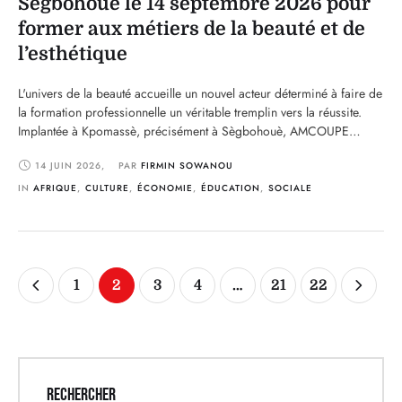
Sègbohouè le 14 septembre 2026 pour
former aux métiers de la beauté et de
l’esthétique
L'univers de la beauté accueille un nouvel acteur déterminé à faire de
la formation professionnelle un véritable tremplin vers la réussite.
Implantée à Kpomassè, précisément à Sègbohouè, AMCOUPE
ACADEMY annonce l'ouverture officielle de sa toute première
14 JUIN 2026
,
PAR 
FIRMIN SOWANOU
rentrée académique, fixée au 14 septembre 2026. À travers cette
initiative, la structure entend offrir aux jeunes, aux femmes, …
IN 
AFRIQUE
,
CULTURE
,
ÉCONOMIE
,
ÉDUCATION
,
SOCIALE
1
2
3
4
…
21
22
RECHERCHER