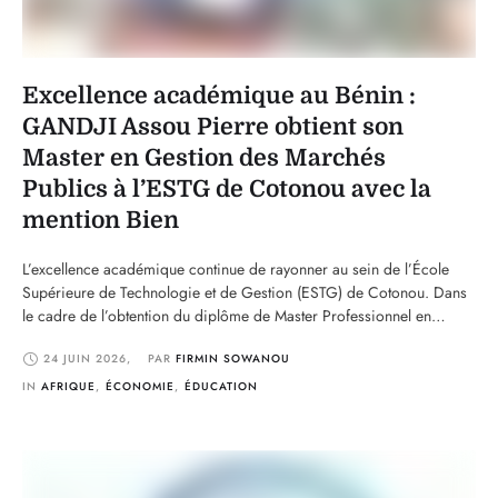
Excellence académique au Bénin :
GANDJI Assou Pierre obtient son
Master en Gestion des Marchés
Publics à l’ESTG de Cotonou avec la
mention Bien
L’excellence académique continue de rayonner au sein de l’École
Supérieure de Technologie et de Gestion (ESTG) de Cotonou. Dans
le cadre de l’obtention du diplôme de Master Professionnel en
Gestion des Marchés Publics, GANDJI Assou Pierre a soutenu avec
24 JUIN 2026
,
PAR 
FIRMIN SOWANOU
succès son mémoire de fin de formation et s’est vu décerner la
mention Bien, récompensant ainsi …
IN 
AFRIQUE
,
ÉCONOMIE
,
ÉDUCATION