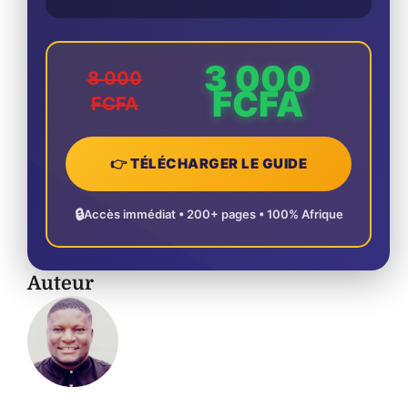
3 000
8 000
FCFA
FCFA
👉 TÉLÉCHARGER LE GUIDE
🔒
Accès immédiat • 200+ pages • 100% Afrique
Auteur