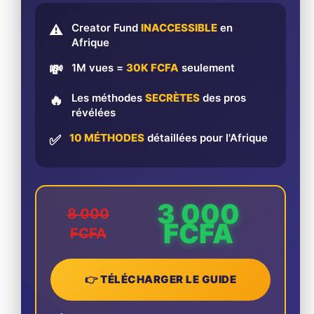
Creator Fund
INACCESSIBLE
en
⚠️
Afrique
1M vues =
30K FCFA
seulement
💸
Les méthodes
SECRÈTES
des pros
🔥
révélées
10 MÉTHODES
détaillées pour l'Afrique
✅
3 000
8 000
FCFA
FCFA
👉 TÉLÉCHARGER LE GUIDE