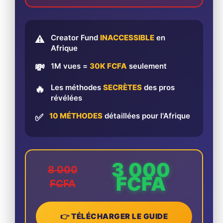
Creator Fund
INACCESSIBLE
en
⚠️
Afrique
1M vues =
30K FCFA
seulement
💸
Les méthodes
SECRÈTES
des pros
🔥
révélées
10 MÉTHODES
détaillées pour l'Afrique
✅
3 000
8 000
FCFA
FCFA
👉 TÉLÉCHARGER LE GUIDE