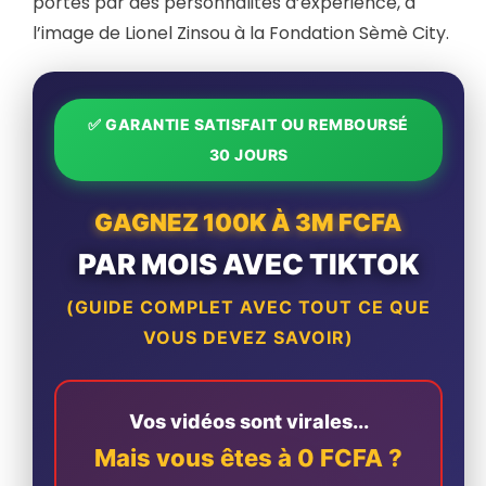
portés par des personnalités d’expérience, à
l’image de Lionel Zinsou à la Fondation Sèmè City.
✅ GARANTIE SATISFAIT OU REMBOURSÉ
30 JOURS
GAGNEZ 100K À 3M FCFA
PAR MOIS AVEC TIKTOK
(GUIDE COMPLET AVEC TOUT CE QUE
VOUS DEVEZ SAVOIR)
Vos vidéos sont virales...
Mais vous êtes à 0 FCFA ?