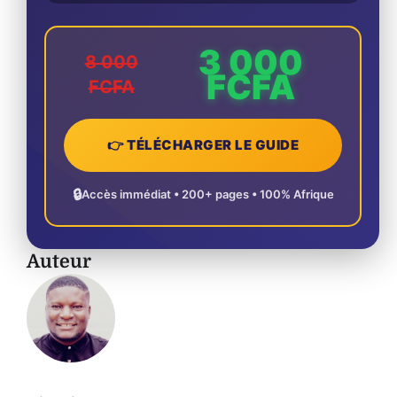
3 000
8 000
FCFA
FCFA
👉 TÉLÉCHARGER LE GUIDE
🔒
Accès immédiat • 200+ pages • 100% Afrique
Auteur