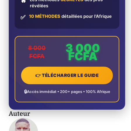
🔥
révélées
10 MÉTHODES
détaillées pour l'Afrique
✅
3 000
8 000
FCFA
FCFA
👉 TÉLÉCHARGER LE GUIDE
🔒
Accès immédiat • 200+ pages • 100% Afrique
Auteur