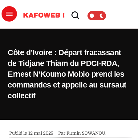
Côte d’Ivoire : Départ fracassant
de Tidjane Thiam du PDCI-RDA,
Ernest N’Koumo Mobio prend les
commandes et appelle au sursaut
collectif
Publié le 
12 mai 2025
Par 
Firmin SOWANOU
,