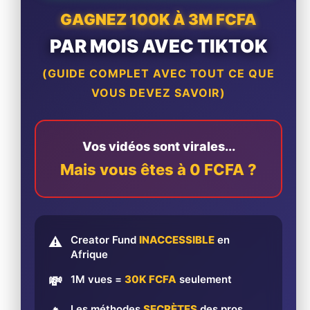
GAGNEZ 100K À 3M FCFA
PAR MOIS AVEC TIKTOK
(GUIDE COMPLET AVEC TOUT CE QUE
VOUS DEVEZ SAVOIR)
Vos vidéos sont virales...
Mais vous êtes à 0 FCFA ?
Creator Fund
INACCESSIBLE
en
⚠️
Afrique
1M vues =
30K FCFA
seulement
💸
Les méthodes
SECRÈTES
des pros