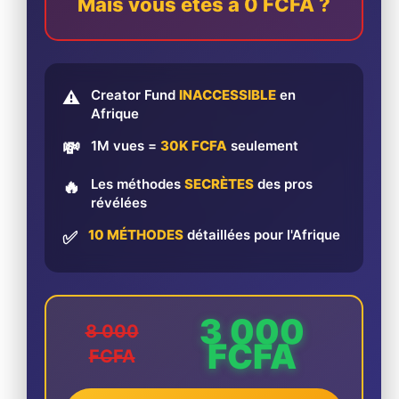
Mais vous êtes à 0 FCFA ?
Creator Fund
INACCESSIBLE
en
⚠️
Afrique
1M vues =
30K FCFA
seulement
💸
Les méthodes
SECRÈTES
des pros
🔥
révélées
10 MÉTHODES
détaillées pour l'Afrique
✅
3 000
8 000
FCFA
FCFA