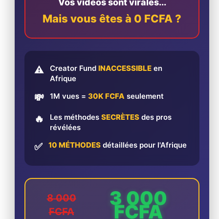
Vos vidéos sont virales...
Mais vous êtes à 0 FCFA ?
Creator Fund
INACCESSIBLE
en
⚠️
Afrique
1M vues =
30K FCFA
seulement
💸
Les méthodes
SECRÈTES
des pros
🔥
révélées
10 MÉTHODES
détaillées pour l'Afrique
✅
3 000
8 000
FCFA
FCFA