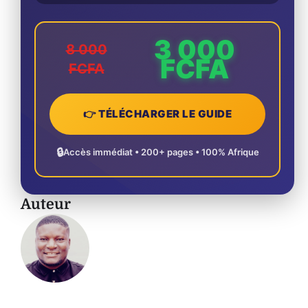
3 000
8 000
FCFA
FCFA
👉 TÉLÉCHARGER LE GUIDE
🔒
Accès immédiat • 200+ pages • 100% Afrique
Auteur