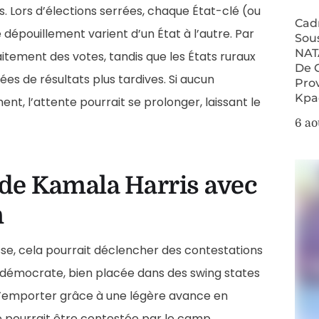
rs. Lors d’élections serrées, chaque État-clé (ou
Cad
 dépouillement varient d’un État à l’autre. Par
Sou
NAT
aitement des votes, tandis que les États ruraux
De 
s de résultats plus tardives. Si aucun
Pro
Kpa
t, l’attente pourrait se prolonger, laissant le
6 ao
e de Kamala Harris avec
n
sse, cela pourrait déclencher des contestations
e démocrate, bien placée dans des swing states
t l’emporter grâce à une légère avance en
te pourrait être contestée par le camp