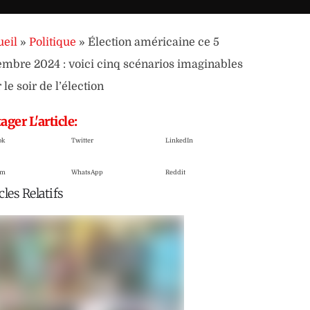
eil
»
Politique
»
Élection américaine ce 5
mbre 2024 : voici cinq scénarios imaginables
 le soir de l’élection
ager L'article:
ok
Twitter
LinkedIn
am
WhatsApp
Reddit
cles Relatifs