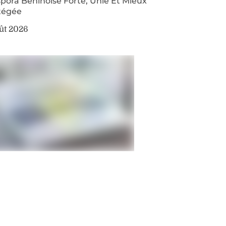
pora Béninoise Forte, Unie Et Mieux
tégée
ût 2026