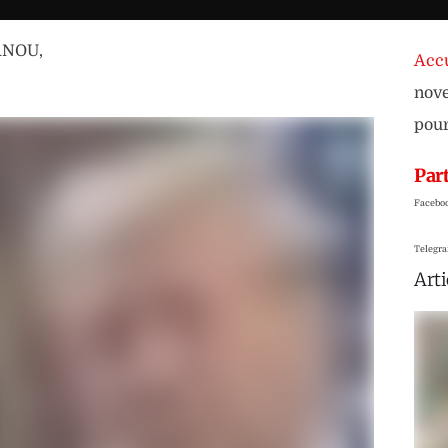
ANOU
,
Accu
nove
pour
Part
Facebo
Telegr
Arti