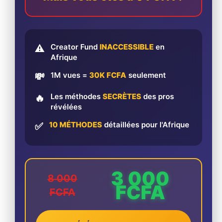
Creator Fund
INACCESSIBLE
en
⚠️
Afrique
1M vues =
30K FCFA
seulement
💸
Les méthodes
SECRÈTES
des pros
🔥
révélées
10 MÉTHODES
détaillées pour l'Afrique
✅
3 000
8 000
FCFA
FCFA