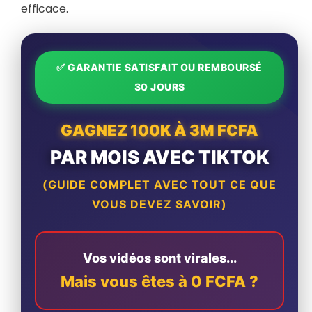
efficace.
✅ GARANTIE SATISFAIT OU REMBOURSÉ
30 JOURS
GAGNEZ 100K À 3M FCFA
PAR MOIS AVEC TIKTOK
(GUIDE COMPLET AVEC TOUT CE QUE
VOUS DEVEZ SAVOIR)
Vos vidéos sont virales...
Mais vous êtes à 0 FCFA ?