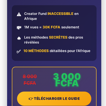
Creator Fund
INACCESSIBLE
en
⚠️
Afrique
1M vues =
30K FCFA
seulement
💸
Les méthodes
SECRÈTES
des pros
🔥
révélées
10 MÉTHODES
détaillées pour l'Afrique
✅
3 000
8 000
FCFA
FCFA
👉 TÉLÉCHARGER LE GUIDE