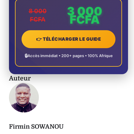
3 000
8 000
FCFA
FCFA
👉 TÉLÉCHARGER LE GUIDE
🔒
Accès immédiat • 200+ pages • 100% Afrique
Auteur
Firmin SOWANOU