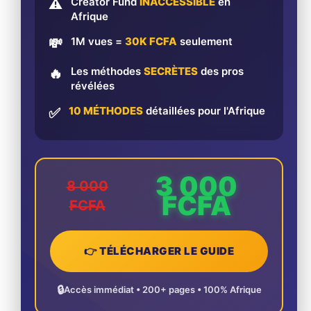
Creator Fund
INACCESSIBLE
en
⚠️
Afrique
1M vues =
30K FCFA
seulement
💸
Les méthodes
SECRÈTES
des pros
🔥
révélées
10 MÉTHODES
détaillées pour l'Afrique
✅
3 000
8 000
FCFA
FCFA
👉 TÉLÉCHARGER LE GUIDE
🔒
Accès immédiat • 200+ pages • 100% Afrique