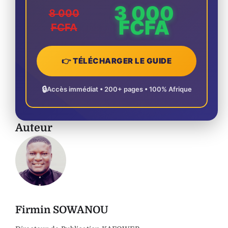
3 000
8 000
FCFA
FCFA
👉 TÉLÉCHARGER LE GUIDE
🔒
Accès immédiat • 200+ pages • 100% Afrique
Auteur
Firmin SOWANOU