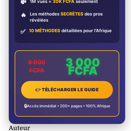
1M vues =
30K FCFA
seulement
💸
Les méthodes
SECRÈTES
des pros
🔥
révélées
10 MÉTHODES
détaillées pour l'Afrique
✅
3 000
8 000
FCFA
FCFA
👉 TÉLÉCHARGER LE GUIDE
🔒
Accès immédiat • 200+ pages • 100% Afrique
Auteur