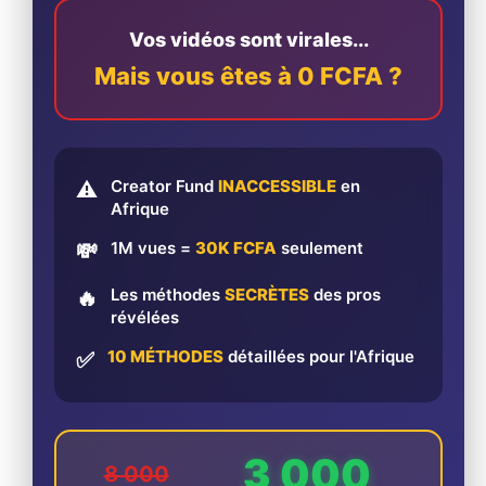
Vos vidéos sont virales...
Mais vous êtes à 0 FCFA ?
Creator Fund
INACCESSIBLE
en
⚠️
Afrique
1M vues =
30K FCFA
seulement
💸
Les méthodes
SECRÈTES
des pros
🔥
révélées
10 MÉTHODES
détaillées pour l'Afrique
✅
3 000
8 000