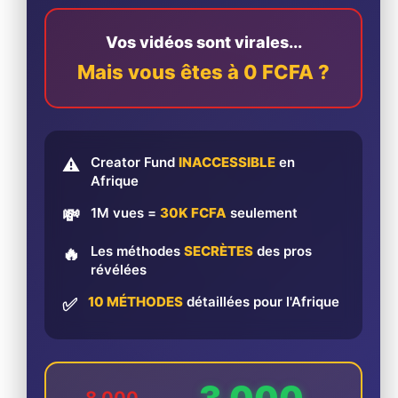
Vos vidéos sont virales...
Mais vous êtes à 0 FCFA ?
Creator Fund
INACCESSIBLE
en
⚠️
Afrique
1M vues =
30K FCFA
seulement
💸
Les méthodes
SECRÈTES
des pros
🔥
révélées
10 MÉTHODES
détaillées pour l'Afrique
✅
3 000
8 000