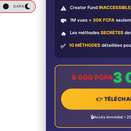
DARK
Creator Fund
INACCESSIBLE
⚠️
1M vues =
30K FCFA
seulem
💸
Les méthodes
SECRÈTES
des
🔥
10 MÉTHODES
détaillées pou
✅
3 
8 000 FCFA
👉 TÉLÉCHA
🔒
Accès immédiat • 2