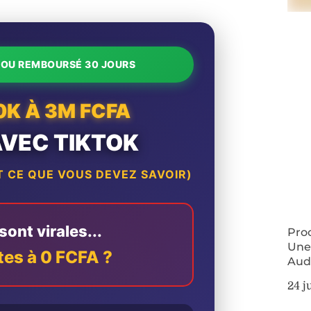
T OU REMBOURSÉ 30 JOURS
0K À 3M FCFA
AVEC TIKTOK
 CE QUE VOUS DEVEZ SAVOIR)
ont virales...
Proc
Une
tes à 0 FCFA ?
Audi
24 j