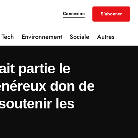
Connexion
S'abonner
Tech
Environnement
Sociale
Autres
it partie le
énéreux don de
outenir les