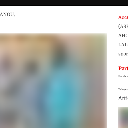
WANOU
,
Accu
(ASP
AHOU
LAL
spor
Part
Facebo
Telegr
Arti