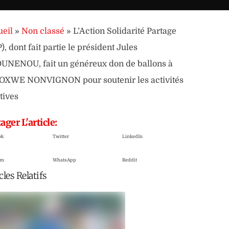
eil
»
Non classé
»
L’Action Solidarité Partage
), dont fait partie le président Jules
NENOU, fait un généreux don de ballons à
OXWE NONVIGNON pour soutenir les activités
tives
ager L'article:
ok
Twitter
LinkedIn
am
WhatsApp
Reddit
cles Relatifs