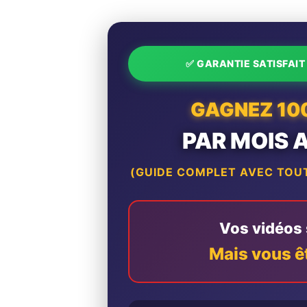
✅ GARANTIE SATISFAI
GAGNEZ 10
PAR MOIS 
(GUIDE COMPLET AVEC TOUT
Vos vidéos s
Mais vous ê