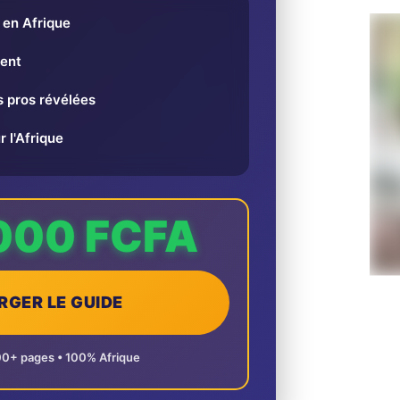
en Afrique
ent
 pros révélées
r l'Afrique
000 FCFA
RGER LE GUIDE
00+ pages • 100% Afrique