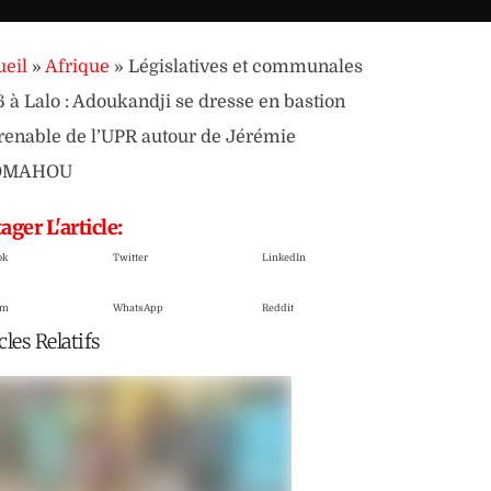
eil
»
Afrique
»
Législatives et communales
 à Lalo : Adoukandji se dresse en bastion
enable de l’UPR autour de Jérémie
OMAHOU
ager L'article:
ok
Twitter
LinkedIn
am
WhatsApp
Reddit
cles Relatifs