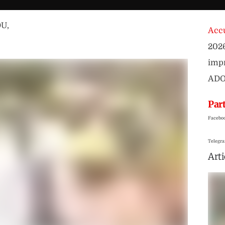
OU
,
Accu
2026
impr
AD
Part
Facebo
Telegr
Arti