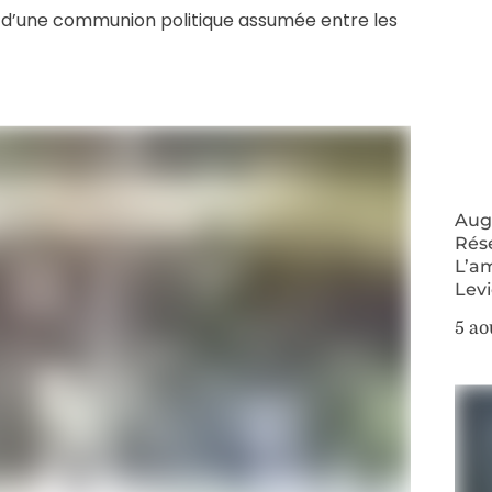
t d’une communion politique assumée entre les
Augm
Rés
L’a
Lev
5 ao