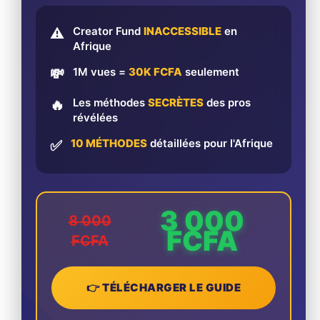
Creator Fund
INACCESSIBLE
en
⚠️
Afrique
1M vues =
30K FCFA
seulement
💸
Les méthodes
SECRÈTES
des pros
🔥
révélées
10 MÉTHODES
détaillées pour l'Afrique
✅
3 000
8 000
FCFA
FCFA
👉 TÉLÉCHARGER LE GUIDE