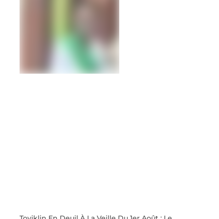
Toviklin En Deuil À La Veille Du 1er Août : Le