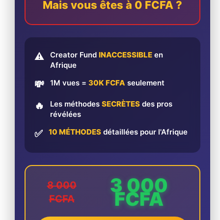
Mais vous êtes à 0 FCFA ?
Creator Fund
INACCESSIBLE
en
⚠️
Afrique
1M vues =
30K FCFA
seulement
💸
Les méthodes
SECRÈTES
des pros
🔥
révélées
10 MÉTHODES
détaillées pour l'Afrique
✅
3 000
8 000
FCFA
FCFA