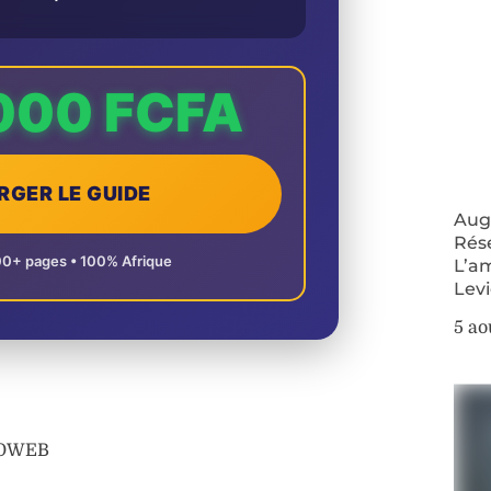
000 FCFA
RGER LE GUIDE
Augm
Rés
00+ pages • 100% Afrique
L’a
Lev
5 ao
AFOWEB