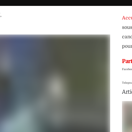
U
,
Accu
sous
cand
pour
Part
Facebo
Telegr
Arti