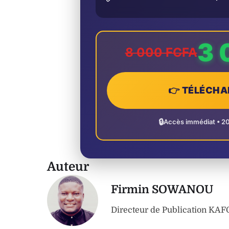
3 
8 000 FCFA
👉 TÉLÉCHA
🔒
Accès immédiat • 2
Auteur
Firmin SOWANOU
Directeur de Publication K