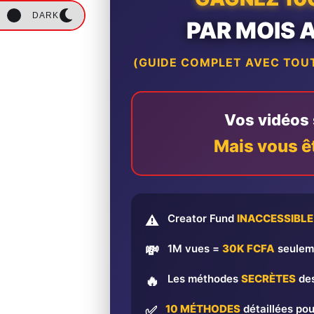
DARK
PAR MOIS 
(GUIDE COMPLET AVEC TOUT
Vos vidéos s
Mais vous ê
Creator Fund
INACCESSIBLE
⚠️
1M vues =
30K FCFA
seulem
💸
Les méthodes
SECRÈTES
des
🔥
10 MÉTHODES
détaillées pou
✅