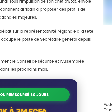
undi, sous l’impulsion de son chef d’État, envoie
u continent africain à proposer des profils de
nationales majeures.
 débat sur la représentativité régionale à la tête
is occupé le poste de Secrétaire général depuis
mment le Conseil de sécurité et l’Assemblée
 dans les prochains mois.
T OU REMBOURSÉ 30 JOURS
Fédé
0K À 3M FCFA
Dias