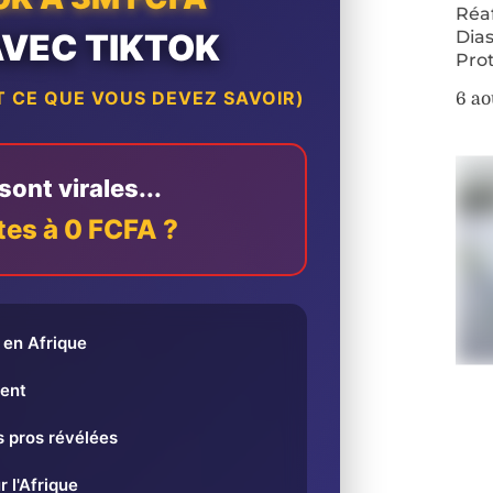
Réa
AVEC TIKTOK
Dias
Pro
 CE QUE VOUS DEVEZ SAVOIR)
6 ao
ont virales...
tes à 0 FCFA ?
en Afrique
ent
 pros révélées
r l'Afrique