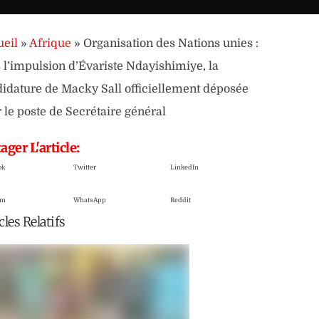
eil
»
Afrique
»
Organisation des Nations unies :
 l’impulsion d’Évariste Ndayishimiye, la
idature de Macky Sall officiellement déposée
 le poste de Secrétaire général
ager L'article:
ok
Twitter
LinkedIn
am
WhatsApp
Reddit
cles Relatifs