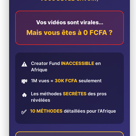
Vos vidéos sont virales...
Mais vous êtes à 0 FCFA ?
Creator Fund
INACCESSIBLE
en
⚠️
Afrique
1M vues =
30K FCFA
seulement
💸
Les méthodes
SECRÈTES
des pros
🔥
révélées
10 MÉTHODES
détaillées pour l'Afrique
✅