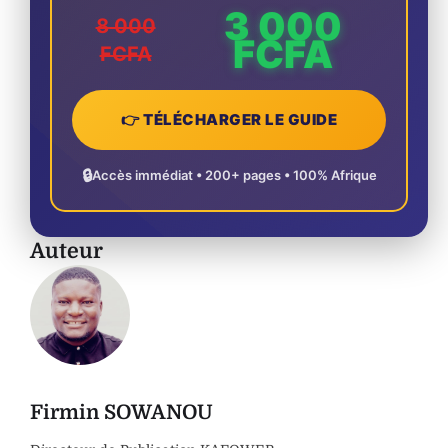
3 000
8 000
FCFA
FCFA
👉 TÉLÉCHARGER LE GUIDE
🔒
Accès immédiat • 200+ pages • 100% Afrique
Auteur
Firmin SOWANOU