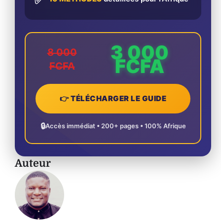
✅
3 000
8 000
FCFA
FCFA
👉 TÉLÉCHARGER LE GUIDE
🔒
Accès immédiat • 200+ pages • 100% Afrique
Auteur