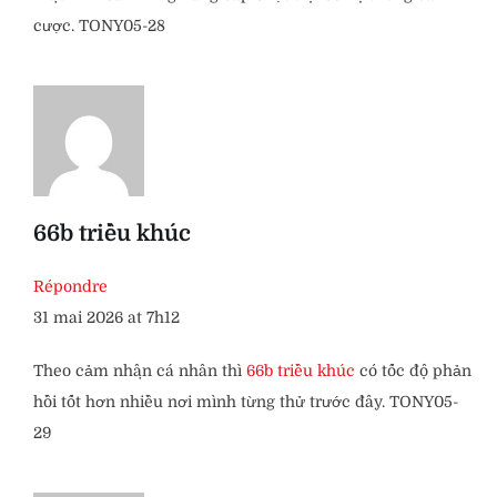
cược. TONY05-28
66b triều khúc
Répondre
31 mai 2026 at 7h12
Theo cảm nhận cá nhân thì
66b triều khúc
có tốc độ phản
hồi tốt hơn nhiều nơi mình từng thử trước đây. TONY05-
29