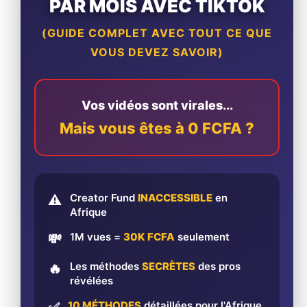
PAR MOIS AVEC TIKTOK
(GUIDE COMPLET AVEC TOUT CE QUE
VOUS DEVEZ SAVOIR)
Vos vidéos sont virales...
Mais vous êtes à 0 FCFA ?
Creator Fund
INACCESSIBLE
en
⚠️
Afrique
1M vues =
30K FCFA
seulement
💸
Les méthodes
SECRÈTES
des pros
🔥
révélées
10 MÉTHODES
détaillées pour l'Afrique