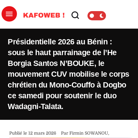
Présidentielle 2026 au Bénin :
sous le haut parrainage de l’He
Borgia Santos N’BOUKE, le
mouvement CUV mobilise le corps
chrétien du Mono-Couffo à Dogbo
ce samedi pour soutenir le duo
Wadagni-Talata.
Publié le 
12 mars 2026
Par 
Firmin SOWANOU
,