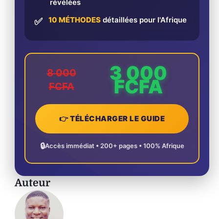
révélées
10 MÉTHODES
détaillées pour l'Afrique
✅
3 000
8 000
FCFA
FCFA
👉 TÉLÉCHARGER LE GUIDE
🔒
Accès immédiat • 200+ pages • 100% Afrique
Auteur