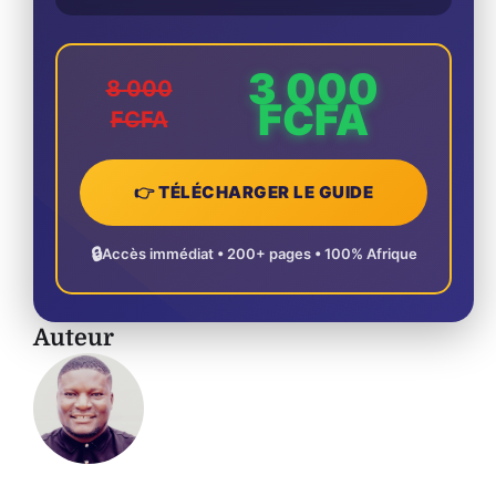
3 000
8 000
FCFA
FCFA
👉 TÉLÉCHARGER LE GUIDE
🔒
Accès immédiat • 200+ pages • 100% Afrique
Auteur