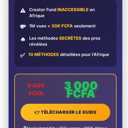
Creator Fund
INACCESSIBLE
en
⚠️
Afrique
1M vues =
30K FCFA
seulement
💸
Les méthodes
SECRÈTES
des pros
🔥
révélées
10 MÉTHODES
détaillées pour l'Afrique
✅
3 000
8 000
FCFA
FCFA
👉 TÉLÉCHARGER LE GUIDE
🔒
Accès immédiat • 200+ pages • 100% Afrique