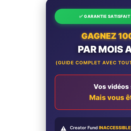
✅ GARANTIE SATISFAI
GAGNEZ 10
PAR MOIS 
(GUIDE COMPLET AVEC TOUT
Vos vidéos s
Mais vous ê
Creator Fund
INACCESSIBLE
⚠️