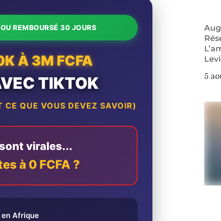
Augm
T OU REMBOURSÉ 30 JOURS
Rés
L’a
0K À 3M FCFA
Lev
5 ao
AVEC TIKTOK
 CE QUE VOUS DEVEZ SAVOIR)
ont virales...
tes à 0 FCFA ?
en Afrique