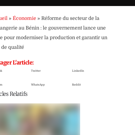
eil
»
Économie
»
Réforme du secteur de la
angerie au Bénin : le gouvernement lance une
e pour moderniser la production et garantir un
 de qualité
ager L'article:
ok
Twitter
LinkedIn
am
WhatsApp
Reddit
cles Relatifs