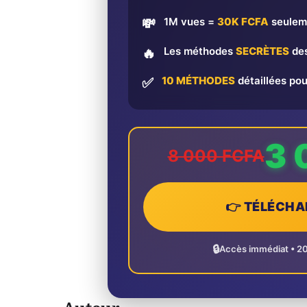
1M vues =
30K FCFA
seulem
💸
Les méthodes
SECRÈTES
des
🔥
10 MÉTHODES
détaillées pou
✅
3 
8 000 FCFA
👉 TÉLÉCHA
🔒
Accès immédiat • 2