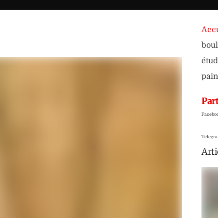
Accu
boul
étud
pain
Part
Facebo
Telegr
Arti