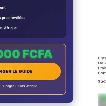
ent
 pros révélées
r l'Afrique
000 FCFA
Ent
De 
Fra
RGER LE GUIDE
Con
3 ao
00+ pages • 100% Afrique