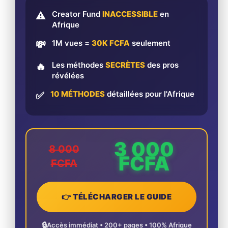
Creator Fund
INACCESSIBLE
en
⚠️
Afrique
1M vues =
30K FCFA
seulement
💸
Les méthodes
SECRÈTES
des pros
🔥
révélées
10 MÉTHODES
détaillées pour l'Afrique
✅
3 000
8 000
FCFA
FCFA
👉 TÉLÉCHARGER LE GUIDE
🔒
Accès immédiat • 200+ pages • 100% Afrique