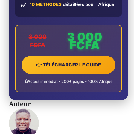
10 MÉTHODES
détaillées pour l'Afrique
✅
3 000
8 000
FCFA
FCFA
👉 TÉLÉCHARGER LE GUIDE
🔒
Accès immédiat • 200+ pages • 100% Afrique
Auteur