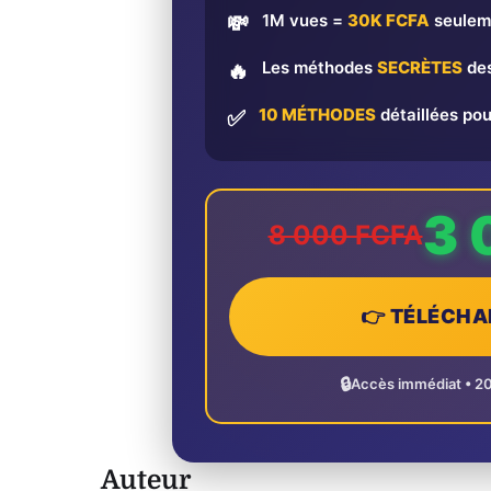
1M vues =
30K FCFA
seulem
💸
Les méthodes
SECRÈTES
des
🔥
10 MÉTHODES
détaillées pou
✅
3 
8 000 FCFA
👉 TÉLÉCHA
🔒
Accès immédiat • 2
Auteur