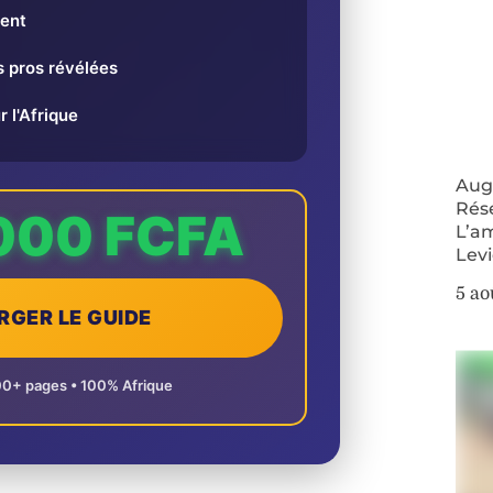
ent
 pros révélées
r l'Afrique
Augm
Rés
000 FCFA
L’a
Lev
5 ao
RGER LE GUIDE
00+ pages • 100% Afrique