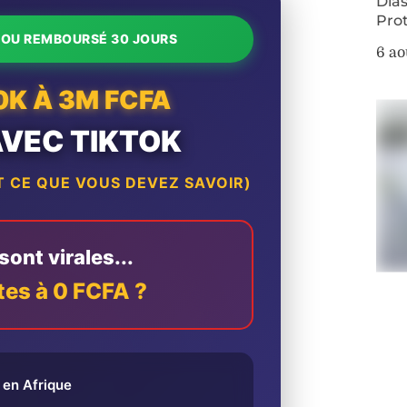
Dias
Pro
T OU REMBOURSÉ 30 JOURS
6 ao
0K À 3M FCFA
AVEC TIKTOK
 CE QUE VOUS DEVEZ SAVOIR)
ont virales...
tes à 0 FCFA ?
en Afrique