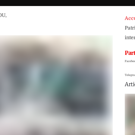
OU
,
Accu
Patr
inte
Part
Facebo
Telegr
Arti