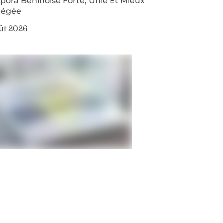
pora Béninoise Forte, Unie Et Mieux
tégée
ût 2026