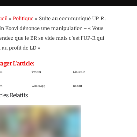
eil
»
Politique
»
Suite au communiqué UP-R :
in Koovi dénonce une manipulation – « Vous
endez que le BR se vide mais c’est l’UP-R qui
 au profit de LD »
ager L'article:
ok
Twitter
LinkedIn
am
WhatsApp
Reddit
cles Relatifs