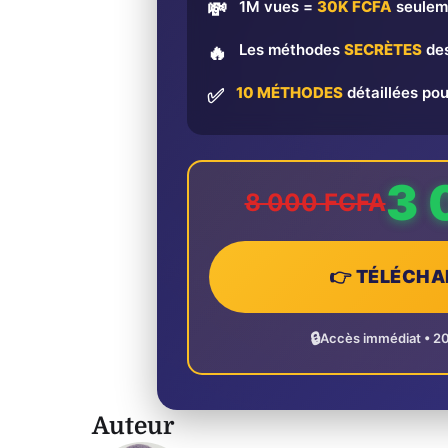
1M vues =
30K FCFA
seulem
💸
Les méthodes
SECRÈTES
des
🔥
10 MÉTHODES
détaillées pou
✅
3 
8 000 FCFA
👉 TÉLÉCHA
🔒
Accès immédiat • 2
Auteur