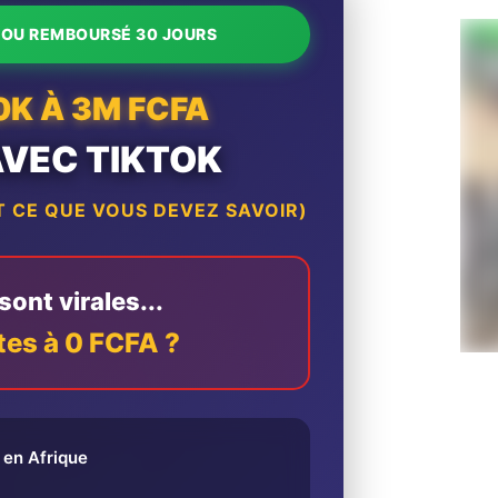
T OU REMBOURSÉ 30 JOURS
0K À 3M FCFA
AVEC TIKTOK
 CE QUE VOUS DEVEZ SAVOIR)
ont virales...
tes à 0 FCFA ?
en Afrique