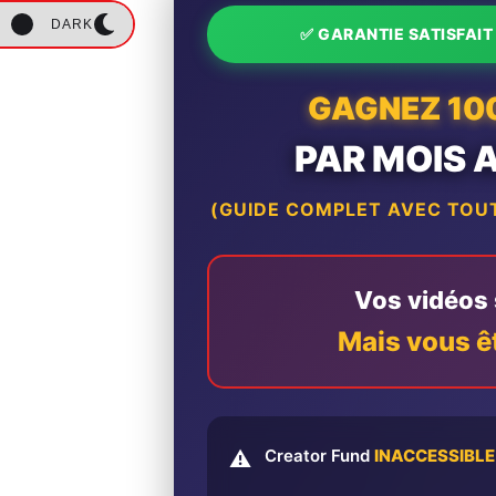
DARK
✅ GARANTIE SATISFAI
GAGNEZ 10
PAR MOIS 
(GUIDE COMPLET AVEC TOUT
Vos vidéos s
Mais vous ê
Creator Fund
INACCESSIBLE
⚠️