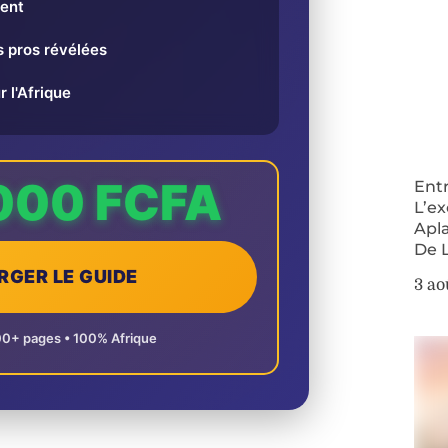
ent
 pros révélées
r l'Afrique
000 FCFA
Ent
L’ex
Apla
De 
RGER LE GUIDE
3 ao
00+ pages • 100% Afrique