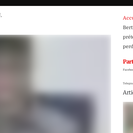
U
,
Accu
Bert
prét
perd
Part
Facebo
Telegr
Arti