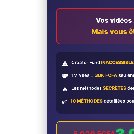
Vos vidéos s
Mais vous ê
Creator Fund
INACCESSIBLE
⚠️
1M vues =
30K FCFA
seulem
💸
Les méthodes
SECRÈTES
des
🔥
10 MÉTHODES
détaillées pou
✅
3 
8 000 FCFA