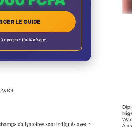
RGER LE GUIDE
00+ pages • 100% Afrique
AFOWEB
Dip
Nig
Wad
champs obligatoires sont indiqués avec
*
Ala