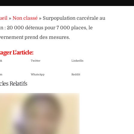
eil
»
Non classé
»
Surpopulation carcérale au
n : 20 000 détenus pour 7 000 places, le
vernement prend des mesures.
ager L'article:
ok
Twitter
LinkedIn
am
WhatsApp
Reddit
cles Relatifs