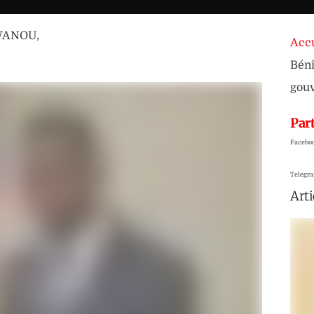
OWANOU
,
Accu
Béni
gou
Part
Facebo
Telegr
Arti