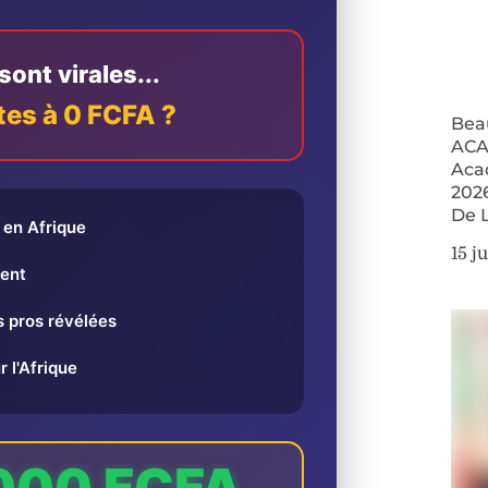
ont virales...
tes à 0 FCFA ?
Bea
ACA
Aca
202
De 
en Afrique
15 j
ent
 pros révélées
r l'Afrique
000 FCFA