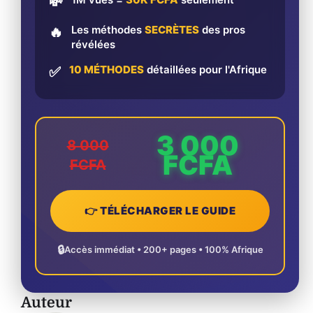
💸
Les méthodes
SECRÈTES
des pros
🔥
révélées
10 MÉTHODES
détaillées pour l'Afrique
✅
3 000
8 000
FCFA
FCFA
👉 TÉLÉCHARGER LE GUIDE
🔒
Accès immédiat • 200+ pages • 100% Afrique
Auteur