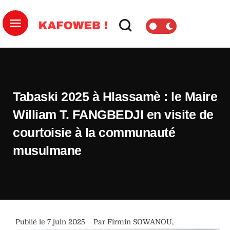
Tabaski 2025 à Hlassamè : le Maire
William T. FANGBEDJI en visite de
courtoisie à la communauté
musulmane
Publié le 
7 juin 2025
Par 
Firmin SOWANOU
,