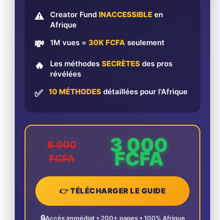
Creator Fund
INACCESSIBLE
en
⚠️
Afrique
1M vues =
30K FCFA
seulement
💸
Les méthodes
SECRÈTES
des pros
🔥
révélées
10 MÉTHODES
détaillées pour l'Afrique
✅
3 000
8 000
FCFA
FCFA
👉 TÉLÉCHARGER LE GUIDE
🔒
Accès immédiat • 200+ pages • 100% Afrique