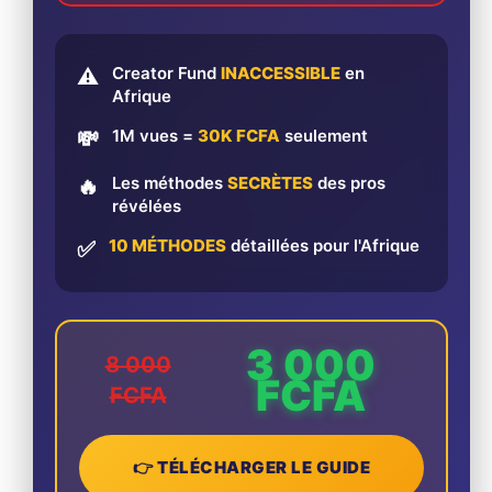
Creator Fund
INACCESSIBLE
en
⚠️
Afrique
1M vues =
30K FCFA
seulement
💸
Les méthodes
SECRÈTES
des pros
🔥
révélées
10 MÉTHODES
détaillées pour l'Afrique
✅
3 000
8 000
FCFA
FCFA
👉 TÉLÉCHARGER LE GUIDE