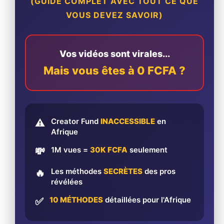
(GUIDE COMPLET AVEC TOUT CE QUE
VOUS DEVEZ SAVOIR)
Vos vidéos sont virales...
Mais vous êtes à 0 FCFA ?
Creator Fund
INACCESSIBLE
en
⚠️
Afrique
1M vues =
30K FCFA
seulement
💸
Les méthodes
SECRÈTES
des pros
🔥
révélées
10 MÉTHODES
détaillées pour l'Afrique
✅