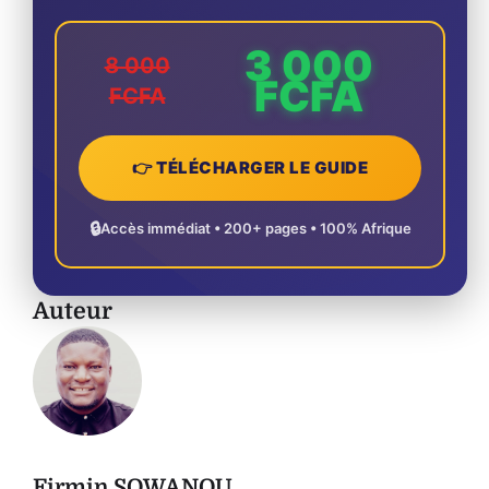
3 000
8 000
FCFA
FCFA
👉 TÉLÉCHARGER LE GUIDE
🔒
Accès immédiat • 200+ pages • 100% Afrique
Auteur
Firmin SOWANOU